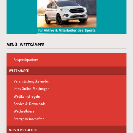
MENÜ - WETTKÄMPFE
Ansprechpartner
WETTKÄMPFE
Veranstaltungskalender
Infos Online-Meldungen
Wettkampfregeln
Service & Downloads
Wechselbörse
Startgemeinschaften
MEISTERSCHAFTEN