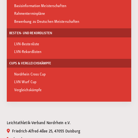
Basisinformation Meisterschaften
Rahmenterminpläne
Bewerbung zu Deutschen Meisterschaften
BESTEN- UND REKORDLISTEN
LVN-Bestenliste
LVN-Rekordlisten
CUPS & VERGLEICHSKÄMPFE
Nordrhein Cross Cup
LVN Wurf Cup
Vergleichskämpfe
Leichtathletik-Verband Nordrhein e.V.
Friedrich-Alfred-Allee 25, 47055 Duisburg