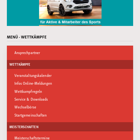
MENÜ - WETTKÄMPFE
Ansprechpartner
WETTKÄMPFE
Veranstaltungskalender
Infos Online-Meldungen
Wettkampfregeln
Service & Downloads
Wechselbörse
Startgemeinschaften
MEISTERSCHAFTEN
Meisterschaftstermine