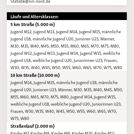
Statistik@lvn-nord.de
Läufe und Altersklassen:
5 km Straße (5.000 m)
Jugend M12, Jugend M13, Jugend M14, Jugend M15, männliche
Jugend U18, männliche Jugend U20, Junioren U23, Männer,
M30, M35, M40, M45, M50, M55, M60, M65, M70, M75, M80,
Jugend W12, Jugend W13, Jugend W14, Jugend W15, weibliche
Jugend U18, weibliche Jugend U20, Juniorinnen U23, Frauen,
W30, W35, W40, W45, W50, W55, W60, W65, W70, W75, W80
10 km Straße (10.000 m)
Jugend M14, Jugend M15, männliche Jugend U18, männliche
Jugend U20, Junioren U23, Männer, M30, M35, M40, M45, M50,
M55, M60, M65, M70, M75, M80, Jugend W14, Jugend W15,
weibliche Jugend U18, weibliche Jugend U20, Juniorinnen U23,
Frauen, W30, W35, W40, W45, W50, W55, W60, W65, W70,
W75, W80
Straßenlauf (2.000 m)
Kinder M7, Kinder M8, Kinder M9, Kinder M10, Kinder M11,