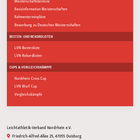
Meisterschaftstermine
Basisinformation Meisterschaften
Rahmenterminpläne
Bewerbung zu Deutschen Meisterschaften
BESTEN- UND REKORDLISTEN
LVN-Bestenliste
LVN-Rekordlisten
CUPS & VERGLEICHSKÄMPFE
Nordrhein Cross Cup
LVN Wurf Cup
Vergleichskämpfe
Leichtathletik-Verband Nordrhein e.V.
Friedrich-Alfred-Allee 25, 47055 Duisburg