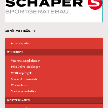
MENÜ - WETTKÄMPFE
Ansprechpartner
WETTKÄMPFE
Veranstaltungskalender
Infos Online-Meldungen
Wettkampfregeln
Service & Downloads
Wechselbörse
Startgemeinschaften
MEISTERSCHAFTEN