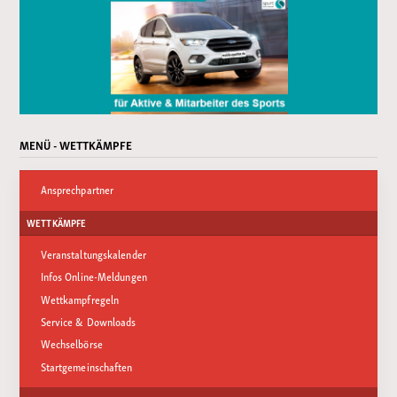
MENÜ - WETTKÄMPFE
Ansprechpartner
WETTKÄMPFE
Veranstaltungskalender
Infos Online-Meldungen
Wettkampfregeln
Service & Downloads
Wechselbörse
Startgemeinschaften