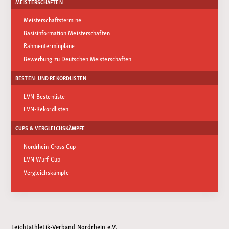
MEISTERSCHAFTEN
Meisterschaftstermine
Basisinformation Meisterschaften
Rahmenterminpläne
Bewerbung zu Deutschen Meisterschaften
BESTEN- UND REKORDLISTEN
LVN-Bestenliste
LVN-Rekordlisten
CUPS & VERGLEICHSKÄMPFE
Nordrhein Cross Cup
LVN Wurf Cup
Vergleichskämpfe
Leichtathletik-Verband Nordrhein e.V.