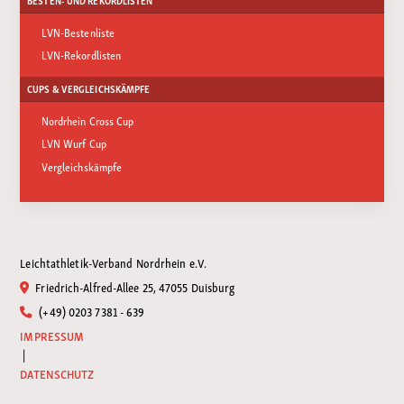
BESTEN- UND REKORDLISTEN
LVN-Bestenliste
LVN-Rekordlisten
CUPS & VERGLEICHSKÄMPFE
Nordrhein Cross Cup
LVN Wurf Cup
Vergleichskämpfe
Leichtathletik-Verband Nordrhein e.V.
Friedrich-Alfred-Allee 25, 47055 Duisburg
(+49) 0203 7381 - 639
IMPRESSUM
|
DATENSCHUTZ