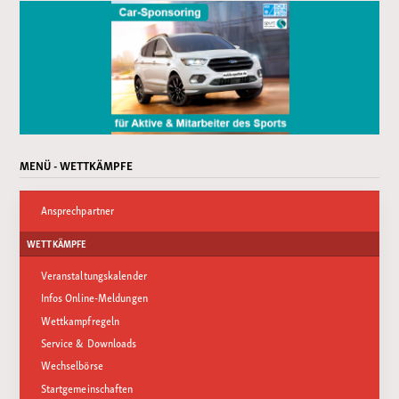
MENÜ - WETTKÄMPFE
Ansprechpartner
WETTKÄMPFE
Veranstaltungskalender
Infos Online-Meldungen
Wettkampfregeln
Service & Downloads
Wechselbörse
Startgemeinschaften