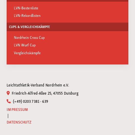
LVN-Bestenliste
LVN-Rekordlisten
CUPS & VERGLEICHSKÄMPFE
Nordrhein Cross Cup
LVN Wurf Cup
Vergleichskämpfe
Leichtathletik-Verband Nordrhein e.V.
Friedrich-Alfred-Allee 25, 47055 Duisburg
(+49) 0203 7381 - 639
IMPRESSUM
|
DATENSCHUTZ