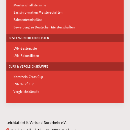
Meisterschaftstermine
Basisinformation Meisterschaften
Rahmenterminpläne
Bewerbung zu Deutschen Meisterschaften
BESTEN- UND REKORDLISTEN
LVN-Bestenliste
LVN-Rekordlisten
CUPS & VERGLEICHSKÄMPFE
Nordrhein Cross Cup
LVN Wurf Cup
Vergleichskämpfe
Leichtathletik-Verband Nordrhein e.V.
Friedrich-Alfred-Allee 25, 47055 Duisburg