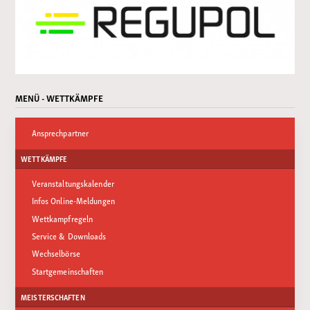
MENÜ - WETTKÄMPFE
Ansprechpartner
WETTKÄMPFE
Veranstaltungskalender
Infos Online-Meldungen
Wettkampfregeln
Service & Downloads
Wechselbörse
Startgemeinschaften
MEISTERSCHAFTEN