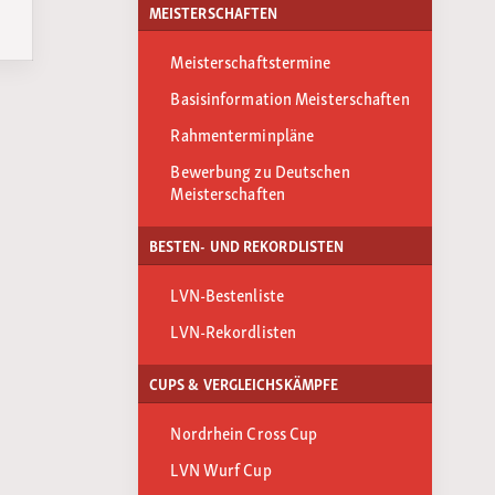
MEISTERSCHAFTEN
Meisterschaftstermine
Basisinformation Meisterschaften
Rahmenterminpläne
Bewerbung zu Deutschen
Meisterschaften
BESTEN- UND REKORDLISTEN
LVN-Bestenliste
LVN-Rekordlisten
CUPS & VERGLEICHSKÄMPFE
Nordrhein Cross Cup
LVN Wurf Cup