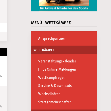
MENÜ - WETTKÄMPFE
Ansprechpartner
WETTKÄMPFE
Veranstaltungskalender
Infos Online-Meldungen
,
Wettkampfregeln
Service & Downloads
Wechselbörse
Startgemeinschaften
,