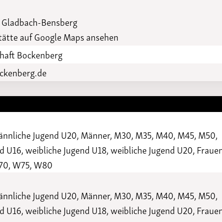
Funktionäre
altertagungen
LSB-
h Gladbach-Bensberg
Schutzkonzeptgenerator
ätte auf Google Maps ansehen
haft Bockenberg
ockenberg.de
ännliche Jugend U20, Männer, M30, M35, M40, M45, M50,
 U16, weibliche Jugend U18, weibliche Jugend U20, Frauen
70, W75, W80
ännliche Jugend U20, Männer, M30, M35, M40, M45, M50,
 U16, weibliche Jugend U18, weibliche Jugend U20, Frauen