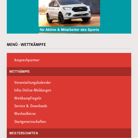
MENÜ - WETTKÄMPFE
Ansprechpartner
WETTKÄMPFE
Veranstaltungskalender
Infos Online-Meldungen
Wettkampfregeln
Service & Downloads
Wechselbörse
Startgemeinschaften
MEISTERSCHAFTEN