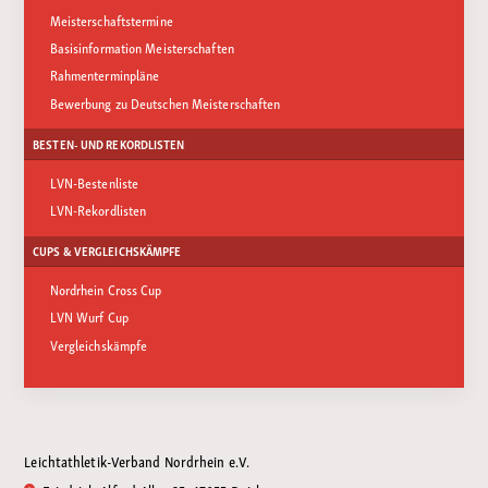
Meisterschaftstermine
Basisinformation Meisterschaften
Rahmenterminpläne
Bewerbung zu Deutschen Meisterschaften
BESTEN- UND REKORDLISTEN
LVN-Bestenliste
LVN-Rekordlisten
CUPS & VERGLEICHSKÄMPFE
Nordrhein Cross Cup
LVN Wurf Cup
Vergleichskämpfe
Leichtathletik-Verband Nordrhein e.V.