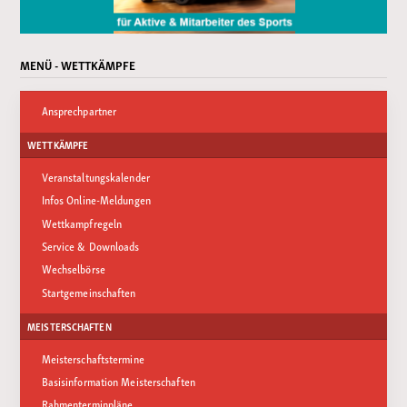
MENÜ - WETTKÄMPFE
Ansprechpartner
WETTKÄMPFE
Veranstaltungskalender
Infos Online-Meldungen
Wettkampfregeln
Service & Downloads
Wechselbörse
Startgemeinschaften
MEISTERSCHAFTEN
Meisterschaftstermine
Basisinformation Meisterschaften
Rahmenterminpläne