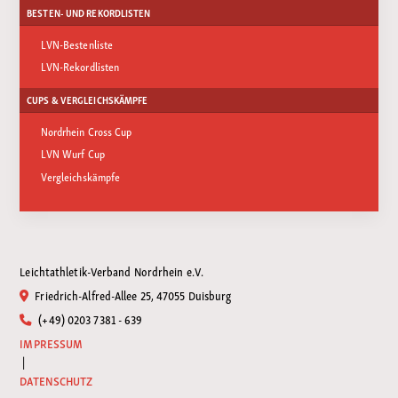
BESTEN- UND REKORDLISTEN
LVN-Bestenliste
LVN-Rekordlisten
CUPS & VERGLEICHSKÄMPFE
Nordrhein Cross Cup
LVN Wurf Cup
Vergleichskämpfe
Leichtathletik-Verband Nordrhein e.V.
Friedrich-Alfred-Allee 25, 47055 Duisburg
(+49) 0203 7381 - 639
IMPRESSUM
|
DATENSCHUTZ