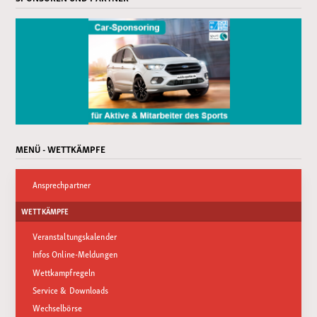
MENÜ - WETTKÄMPFE
Ansprechpartner
WETTKÄMPFE
Veranstaltungskalender
Infos Online-Meldungen
Wettkampfregeln
Service & Downloads
Wechselbörse