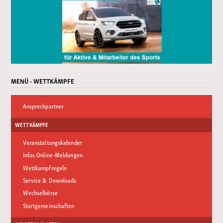
MENÜ - WETTKÄMPFE
Ansprechpartner
WETTKÄMPFE
Veranstaltungskalender
Infos Online-Meldungen
Wettkampfregeln
Service & Downloads
Wechselbörse
Startgemeinschaften