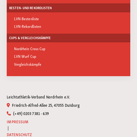
BESTEN- UND REKORDLISTEN
LVN-Bestenliste
LVN-Rekordlisten
CUPS & VERGLEICHSKÄMPFE
Nordrhein Cross Cup
LVN Wurf Cup
Vergleichskämpfe
Leichtathletik-Verband Nordrhein e.V.
Friedrich-Alfred-Allee 25, 47055 Duisburg
(+49) 0203 7381 - 639
IMPRESSUM
|
DATENSCHUTZ