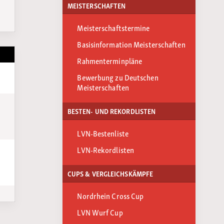
MEISTERSCHAFTEN
Meisterschaftstermine
Basisinformation Meisterschaften
Rahmenterminpläne
Bewerbung zu Deutschen
Meisterschaften
BESTEN- UND REKORDLISTEN
LVN-Bestenliste
LVN-Rekordlisten
CUPS & VERGLEICHSKÄMPFE
Nordrhein Cross Cup
LVN Wurf Cup