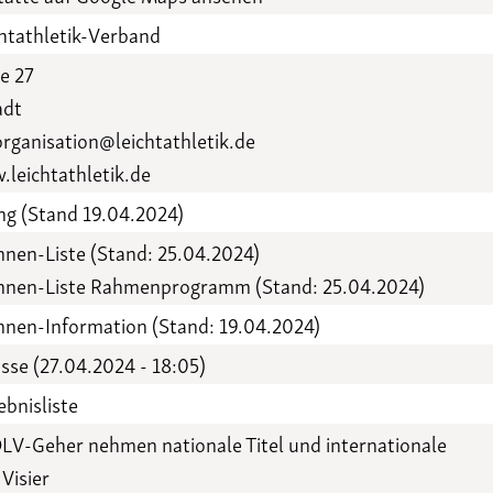
Funktionäre
altertagungen
htathletik-Verband
LSB-
Schutzkonzeptgenerator
ße 27
adt
ganisation@leichtathletik.de
leichtathletik.de
g (Stand 19.04.2024)
nnen-Liste (Stand: 25.04.2024)
innen-Liste Rahmenprogramm (Stand: 25.04.2024)
nnen-Information (Stand: 19.04.2024)
sse (27.04.2024 - 18:05)
ebnisliste
LV-Geher nehmen nationale Titel und internationale
 Visier