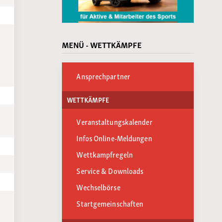
MENÜ - WETTKÄMPFE
Ansprechpartner
WETTKÄMPFE
Veranstaltungskalender
Infos Online-Meldungen
Wettkampfregeln
Service & Downloads
Wechselbörse
Startgemeinschaften