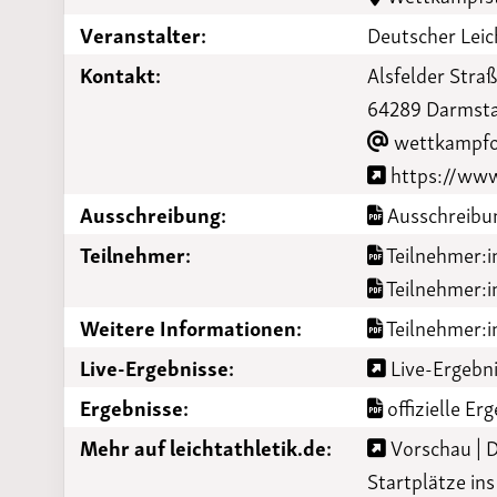
Laufveranst
Veranstalter:
Deutscher Leic
2023
Kontakt:
Alsfelder Stra
64289 Darmst
wettkampfor
https://www.
Ausschreibung:
Ausschreibun
Teilnehmer:
Teilnehmer:i
Teilnehmer:
Weitere Informationen:
Teilnehmer:i
Live-Ergebnisse:
Live-Ergebni
Ergebnisse:
offizielle Erg
Mehr auf leichtathletik.de:
Vorschau | D
Startplätze ins