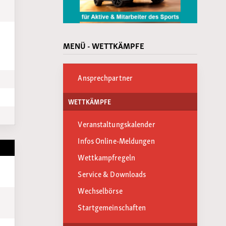
MENÜ - WETTKÄMPFE
Ansprechpartner
WETTKÄMPFE
Veranstaltungskalender
Infos Online-Meldungen
Wettkampfregeln
Service & Downloads
Wechselbörse
Startgemeinschaften