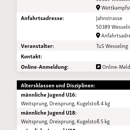
Laufveranst
Wettkampfst
2023
Anfahrtsadresse:
Jahnstrasse
50389 Wesseli
Anfahrtsadr
Veranstalter:
TuS Wesseling
Kontakt:
Online-Anmeldung:
Online-Meldu
Altersklassen und Disziplinen:
männliche Jugend U16:
Weitsprung, Dreisprung, Kugelstoß 4 kg
männliche Jugend U18:
Weitsprung, Dreisprung, Kugelstoß 5 kg