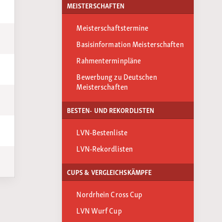
MEISTERSCHAFTEN
Meisterschaftstermine
Basisinformation Meisterschaften
Rahmenterminpläne
Bewerbung zu Deutschen
Meisterschaften
BESTEN- UND REKORDLISTEN
LVN-Bestenliste
LVN-Rekordlisten
CUPS & VERGLEICHSKÄMPFE
Nordrhein Cross Cup
LVN Wurf Cup