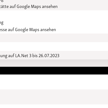
Funktionäre
altertagungen
ätte auf Google Maps ansehen
LSB-
Schutzkonzeptgenerator
ng
esse auf Google Maps ansehen
ng auf LA.Net 3 bis 26.07.2023