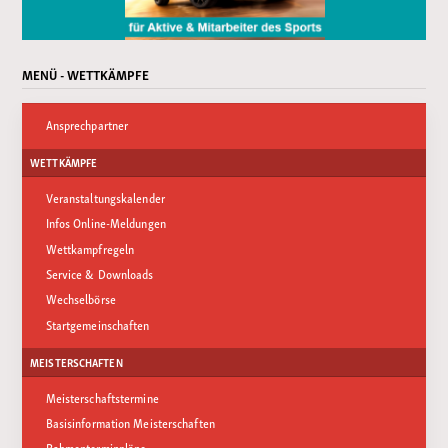
MENÜ - WETTKÄMPFE
Ansprechpartner
WETTKÄMPFE
Veranstaltungskalender
Infos Online-Meldungen
Wettkampfregeln
Service & Downloads
Wechselbörse
Startgemeinschaften
MEISTERSCHAFTEN
Meisterschaftstermine
Basisinformation Meisterschaften
Rahmenterminpläne