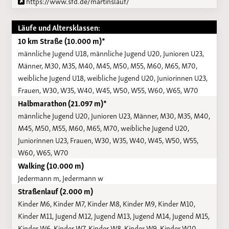
https://www.sfd.de/martinslauf/
Läufe und Altersklassen:
10 km Straße (10.000 m)*
männliche Jugend U18, männliche Jugend U20, Junioren U23,
Männer, M30, M35, M40, M45, M50, M55, M60, M65, M70,
weibliche Jugend U18, weibliche Jugend U20, Juniorinnen U23,
Frauen, W30, W35, W40, W45, W50, W55, W60, W65, W70
Halbmarathon (21.097 m)*
männliche Jugend U20, Junioren U23, Männer, M30, M35, M40,
M45, M50, M55, M60, M65, M70, weibliche Jugend U20,
Juniorinnen U23, Frauen, W30, W35, W40, W45, W50, W55,
W60, W65, W70
Walking (10.000 m)
Jedermann m, Jedermann w
Straßenlauf (2.000 m)
Kinder M6, Kinder M7, Kinder M8, Kinder M9, Kinder M10,
Kinder M11, Jugend M12, Jugend M13, Jugend M14, Jugend M15,
Kinder W6, Kinder W7, Kinder W8, Kinder W9, Kinder W10,