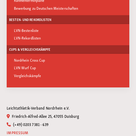
Rahmenterminpläne
Bewerbung zu Deutschen Meisterschaften
BESTEN- UND REKORDLISTEN
LVN-Bestenliste
LVN-Rekordlisten
CUPS & VERGLEICHSKÄMPFE
Nordrhein Cross Cup
LVN Wurf Cup
Vergleichskämpfe
Leichtathletik-Verband Nordrhein e.V.
Friedrich-Alfred-Allee 25, 47055 Duisburg
(+49) 0203 7381 - 639
IMPRESSUM