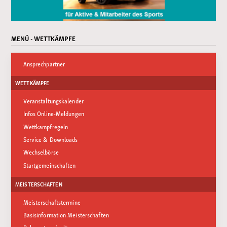
MENÜ - WETTKÄMPFE
Ansprechpartner
WETTKÄMPFE
Veranstaltungskalender
Infos Online-Meldungen
Wettkampfregeln
Service & Downloads
Wechselbörse
Startgemeinschaften
MEISTERSCHAFTEN
Meisterschaftstermine
Basisinformation Meisterschaften