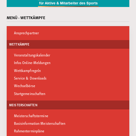
MENÜ - WETTKÄMPFE
Ansprechpartner
WETTKÄMPFE
Veranstaltungskalender
Infos Online-Meldungen
Wettkampfregeln
Service & Downloads
Wechselbörse
Startgemeinschaften
MEISTERSCHAFTEN
Meisterschaftstermine
Basisinformation Meisterschaften
Rahmenterminpläne