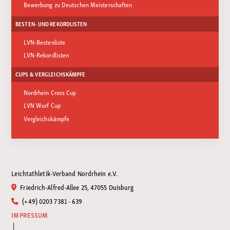
Bewerbung zu Deutschen Meisterschaften
BESTEN- UND REKORDLISTEN
LVN-Bestenliste
LVN-Rekordlisten
CUPS & VERGLEICHSKÄMPFE
Nordrhein Cross Cup
LVN Wurf Cup
Vergleichskämpfe
Leichtathletik-Verband Nordrhein e.V.
Friedrich-Alfred-Allee 25, 47055 Duisburg
(+49) 0203 7381 - 639
IMPRESSUM
|