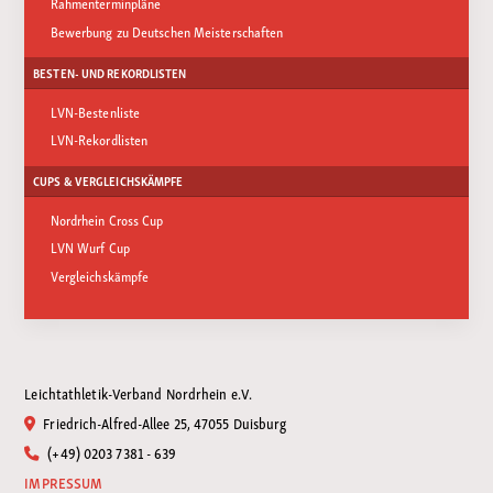
Rahmenterminpläne
Bewerbung zu Deutschen Meisterschaften
BESTEN- UND REKORDLISTEN
LVN-Bestenliste
LVN-Rekordlisten
CUPS & VERGLEICHSKÄMPFE
Nordrhein Cross Cup
LVN Wurf Cup
Vergleichskämpfe
Leichtathletik-Verband Nordrhein e.V.
Friedrich-Alfred-Allee 25, 47055 Duisburg
(+49) 0203 7381 - 639
IMPRESSUM