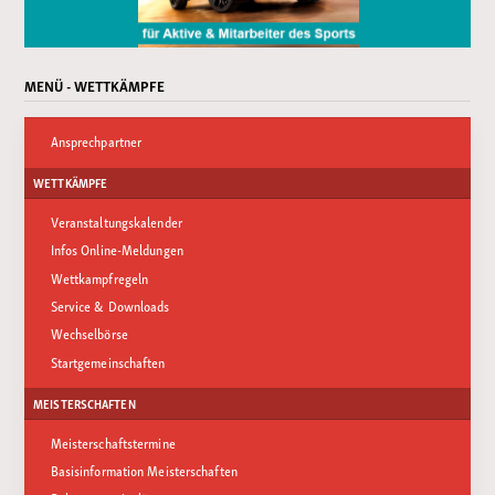
MENÜ - WETTKÄMPFE
Ansprechpartner
WETTKÄMPFE
Veranstaltungskalender
Infos Online-Meldungen
Wettkampfregeln
Service & Downloads
Wechselbörse
Startgemeinschaften
MEISTERSCHAFTEN
Meisterschaftstermine
Basisinformation Meisterschaften