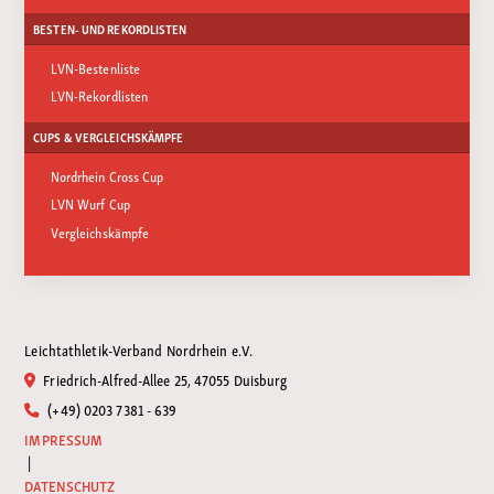
BESTEN- UND REKORDLISTEN
LVN-Bestenliste
LVN-Rekordlisten
CUPS & VERGLEICHSKÄMPFE
Nordrhein Cross Cup
LVN Wurf Cup
Vergleichskämpfe
Leichtathletik-Verband Nordrhein e.V.
Friedrich-Alfred-Allee 25, 47055 Duisburg
(+49) 0203 7381 - 639
IMPRESSUM
|
DATENSCHUTZ