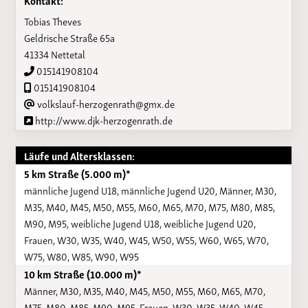
Tobias Theves
Geldrische Straße 65a
41334 Nettetal
015141908104
015141908104
volkslauf-herzogenrath@gmx.de
http://www.djk-herzogenrath.de
Läufe und Altersklassen:
5 km Straße (5.000 m)*
männliche Jugend U18, männliche Jugend U20, Männer, M30,
M35, M40, M45, M50, M55, M60, M65, M70, M75, M80, M85,
M90, M95, weibliche Jugend U18, weibliche Jugend U20,
Frauen, W30, W35, W40, W45, W50, W55, W60, W65, W70,
W75, W80, W85, W90, W95
10 km Straße (10.000 m)*
Männer, M30, M35, M40, M45, M50, M55, M60, M65, M70,
M75, M80, M85, M90, M95, Frauen, W30, W35, W40, W45,