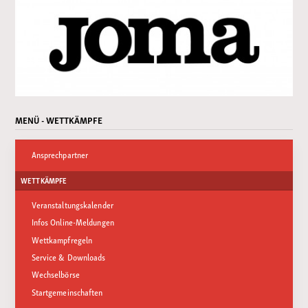
MENÜ - WETTKÄMPFE
Ansprechpartner
WETTKÄMPFE
Veranstaltungskalender
Infos Online-Meldungen
Wettkampfregeln
Service & Downloads
Wechselbörse
Startgemeinschaften