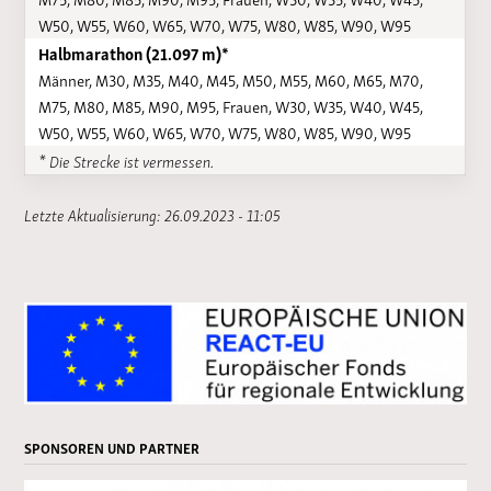
W50, W55, W60, W65, W70, W75, W80, W85, W90, W95
Halbmarathon (21.097 m)*
Männer, M30, M35, M40, M45, M50, M55, M60, M65, M70,
M75, M80, M85, M90, M95, Frauen, W30, W35, W40, W45,
W50, W55, W60, W65, W70, W75, W80, W85, W90, W95
* Die Strecke ist vermessen.
Letzte Aktualisierung: 26.09.2023 - 11:05
SPONSOREN UND PARTNER