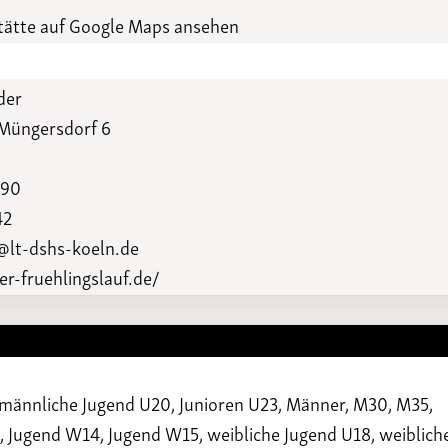
Funktionäre
altertagungen
ätte auf Google Maps ansehen
LSB-
Schutzkonzeptgenerator
der
Müngersdorf 6
290
42
@lt-dshs-koeln.de
er-fruehlingslauf.de/
 männliche Jugend U20, Junioren U23, Männer, M30, M35,
Jugend W14, Jugend W15, weibliche Jugend U18, weiblich