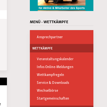
MENÜ - WETTKÄMPFE
Ansprechpartner
WETTKÄMPFE
Veranstaltungskalender
Infos Online-Meldungen
Wettkampfregeln
Service & Downloads
Wechselbörse
Startgemeinschaften
e