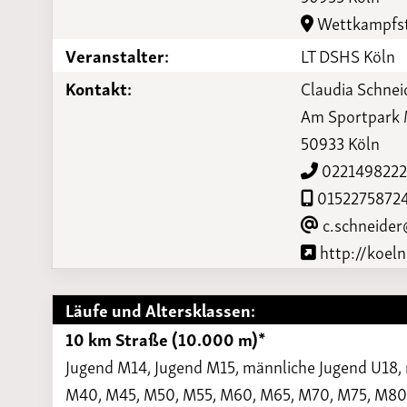
Laufveranst
Wettkampfst
2023
Veranstalter:
LT DSHS Köln
Kontakt:
Claudia Schnei
Am Sportpark 
50933 Köln
022149822
0152275872
c.schneider
http://koeln
Läufe und Altersklassen:
10 km Straße (10.000 m)*
Jugend M14, Jugend M15, männliche Jugend U18,
M40, M45, M50, M55, M60, M65, M70, M75, M80, 