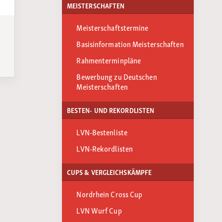
MEISTERSCHAFTEN
Meisterschaftstermine
,
Basisinformation Meisterschaften
Rahmenterminpläne
Bewerbung zu Deutschen
Meisterschaften
BESTEN- UND REKORDLISTEN
LVN-Bestenliste
LVN-Rekordlisten
CUPS & VERGLEICHSKÄMPFE
Nordrhein Cross Cup
LVN Wurf Cup