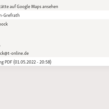
Funktionäre
altertagungen
ätte auf Google Maps ansehen
LSB-
Schutzkonzeptgenerator
h-Grefrath
oock
0
ck@t-online.de
g PDF (01.05.2022 - 20:58)