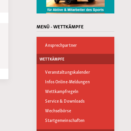
MENÜ - WETTKÄMPFE
Ansprechpartner
WETTKÄMPFE
Veranstaltungskalender
Infos Online-Meldungen
Wettkampfregeln
Service & Downloads
Wechselbörse
Startgemeinschaften