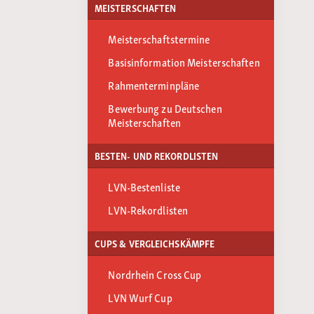
MEISTERSCHAFTEN
Meisterschaftstermine
Basisinformation Meisterschaften
Rahmenterminpläne
Bewerbung zu Deutschen
Meisterschaften
BESTEN- UND REKORDLISTEN
LVN-Bestenliste
LVN-Rekordlisten
CUPS & VERGLEICHSKÄMPFE
Nordrhein Cross Cup
LVN Wurf Cup