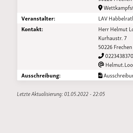
Laufveranst
Wettkampfst
2023
Veranstalter:
LAV Habbelrat
Kontakt:
Herr Helmut L
Kurhaustr. 7
50226 Frechen
022343837
Helmut.Loo
Ausschreibung:
Ausschreibun
Letzte Aktualisierung: 01.05.2022 - 22:05