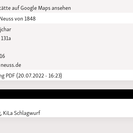
Funktionäre
altertagungen
ätte auf Google Maps ansehen
LSB-
Schutzkonzeptgenerator
Neuss von 1848
jchar
 131a
16
-neuss.de
g PDF (20.07.2022 - 16:23)
, KiLa Schlagwurf