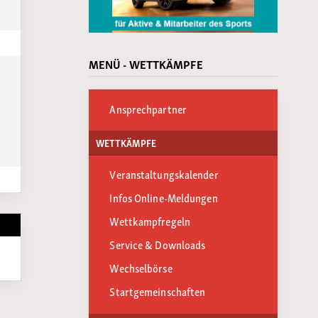
MENÜ - WETTKÄMPFE
Ansprechpartner
WETTKÄMPFE
Veranstaltungskalender
Infos Online-Meldungen
Wettkampfregeln
Service & Downloads
Wechselbörse
Startgemeinschaften