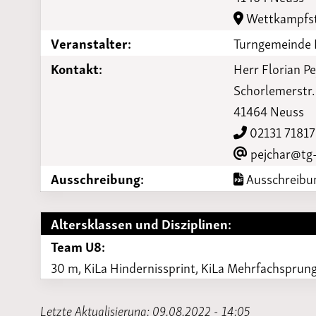
Laufveranst
Wettkampfst
2023
Veranstalter:
Turngemeinde 
Kontakt:
Herr Florian Pe
Schorlemerstr.
41464 Neuss
02131 71817
pejchar@tg
Ausschreibung:
Ausschreibun
Altersklassen und Disziplinen:
Team U8:
30 m, KiLa Hindernissprint, KiLa Mehrfachsprung
Letzte Aktualisierung: 09.08.2022 - 14:05