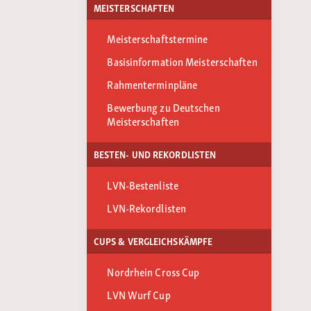
MEISTERSCHAFTEN
Meisterschaftstermine
Basisinformation Meisterschaften
Rahmenterminpläne
Bewerbung zu Deutschen
Meisterschaften
BESTEN- UND REKORDLISTEN
LVN-Bestenliste
LVN-Rekordlisten
CUPS & VERGLEICHSKÄMPFE
Nordrhein Cross Cup
LVN Wurf Cup