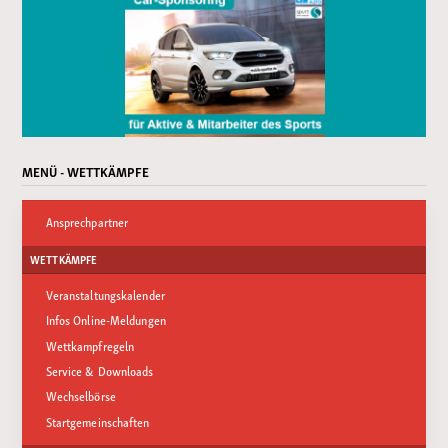
MENÜ - WETTKÄMPFE
Ansprechpartner
WETTKÄMPFE
Veranstaltungskalender
Infos Online-Meldungen
Wettkampfregeln
Service & Downloads
Wechselbörse
Startgemeinschaften