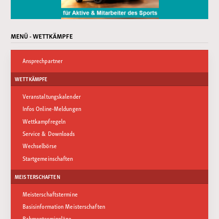
MENÜ - WETTKÄMPFE
Ansprechpartner
WETTKÄMPFE
Veranstaltungskalender
Infos Online-Meldungen
Wettkampfregeln
Service & Downloads
Wechselbörse
Startgemeinschaften
MEISTERSCHAFTEN
Meisterschaftstermine
Basisinformation Meisterschaften
Rahmenterminpläne