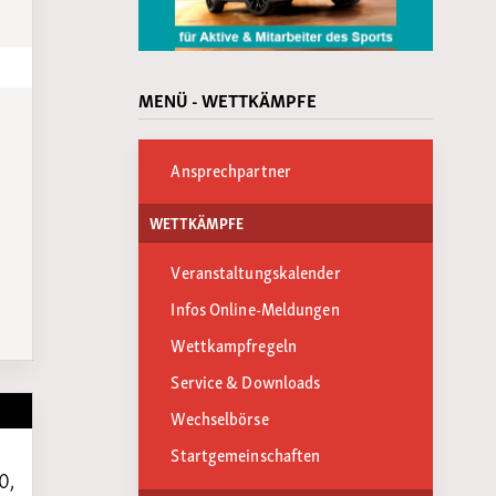
MENÜ - WETTKÄMPFE
Ansprechpartner
WETTKÄMPFE
Veranstaltungskalender
Infos Online-Meldungen
Wettkampfregeln
Service & Downloads
Wechselbörse
Startgemeinschaften
0,