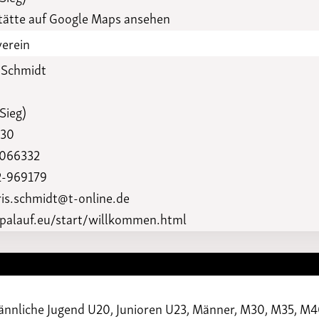
Funktionäre
altertagungen
ätte auf Google Maps ansehen
LSB-
Schutzkonzeptgenerator
verein
r Schmidt
Sieg)
330
2066332
2-969179
ris.schmidt@t-online.de
opalauf.eu/start/willkommen.html
ännliche Jugend U20, Junioren U23, Männer, M30, M35, M4