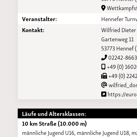
Laufveranst
Wettkampfst
2023
Veranstalter:
Hennefer Turn
Kontakt:
Wilfried Diete
Gartenweg 11
53773 Hennef (
02242-866
+49 (0) 160
+49 (0) 224
wilfried_do
https://eur
Läufe und Altersklassen:
10 km Straße (10.000 m)
männliche Jugend U16, männliche Jugend U18, m