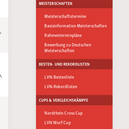
MEISTERSCHAFTEN
Meisterschaftstermine
Basisinformation Meisterschaften
,
Rahmenterminpläne
Bewerbung zu Deutschen
Meisterschaften
BESTEN- UND REKORDLISTEN
,
LVN-Bestenliste
LVN-Rekordlisten
CUPS & VERGLEICHSKÄMPFE
Nordrhein Cross Cup
LVN Wurf Cup