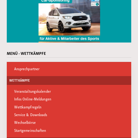
MENÜ - WETTKÄMPFE
Ansprechpartner
WETTKÄMPFE
Veranstaltungskalender
Infos Online-Meldungen
Wettkampfregeln
Service & Downloads
Wechselbörse
Startgemeinschaften