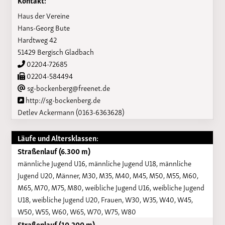
Haus der Vereine
Hans-Georg Bute
Hardtweg 42
51429 Bergisch Gladbach
02204-72685
02204-584494
sg-bockenberg@freenet.de
http://sg-bockenberg.de
Detlev Ackermann (0163-6363628)
Läufe und Altersklassen:
Straßenlauf (6.300 m)
männliche Jugend U16, männliche Jugend U18, männliche
Jugend U20, Männer, M30, M35, M40, M45, M50, M55, M60,
M65, M70, M75, M80, weibliche Jugend U16, weibliche Jugend
U18, weibliche Jugend U20, Frauen, W30, W35, W40, W45,
W50, W55, W60, W65, W70, W75, W80
Straßenlauf (10.200 m)