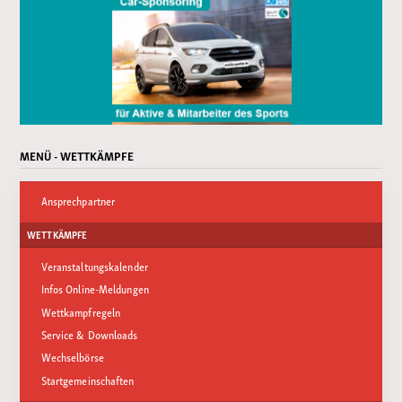
MENÜ - WETTKÄMPFE
Ansprechpartner
WETTKÄMPFE
Veranstaltungskalender
Infos Online-Meldungen
Wettkampfregeln
Service & Downloads
Wechselbörse
Startgemeinschaften