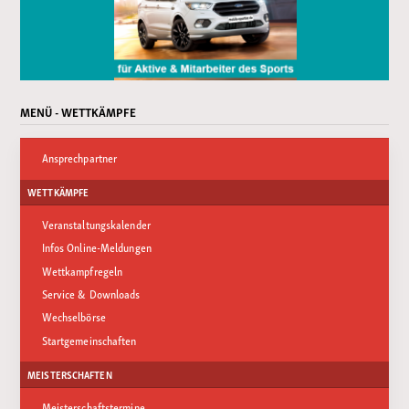
MENÜ - WETTKÄMPFE
Ansprechpartner
WETTKÄMPFE
Veranstaltungskalender
Infos Online-Meldungen
Wettkampfregeln
Service & Downloads
Wechselbörse
Startgemeinschaften
MEISTERSCHAFTEN
Meisterschaftstermine