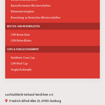
Basisinformation Meisterschaften
Rahmenterminpläne
Bewerbung zu Deutschen Meisterschaften
BESTEN- UND REKORDLISTEN
LVN-Bestenliste
LVN-Rekordlisten
CUPS & VERGLEICHSKÄMPFE
Nordrhein Cross Cup
LVN Wurf Cup
Vergleichskämpfe
Leichtathletik-Verband Nordrhein e.V.
Friedrich-Alfred-Allee 25, 47055 Duisburg