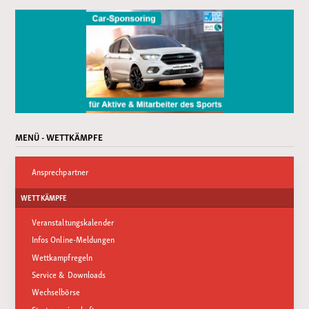
MENÜ - WETTKÄMPFE
Ansprechpartner
WETTKÄMPFE
Veranstaltungskalender
Infos Online-Meldungen
Wettkampfregeln
Service & Downloads
Wechselbörse