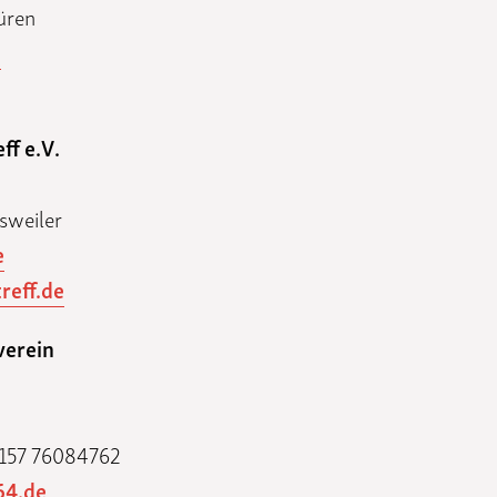
üren
e
ff e.V.
sweiler
e
reff.de
verein
 0157 76084762
64.de