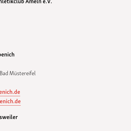
hletikclub Ameln e.V.
penich
Bad Müstereifel
enich.de
enich.de
sweiler