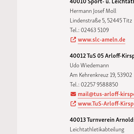
40010 Sport- u. Leichtat
Hermann Josef Moll
Lindenstraße 5, 52445 Titz
Tel.: 02463 5109
www.slc-ameln.de
40012 TuS 05 Arloff-Kirs
Udo Wiedemann
Am Kehrenkreuz 19, 53902 
Tel.: 02257 9588850
mail@tus-arloff-kirsp
www.TuS-Arloff-Kirsp
40013 Turnverein Arnold
Leichtathletikabteilung