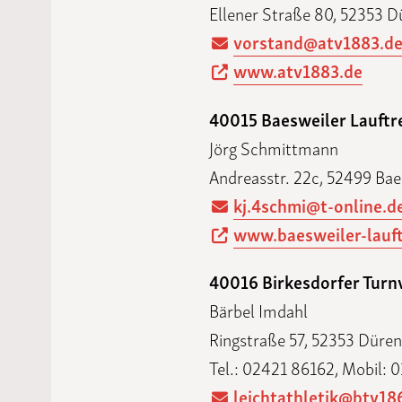
Ellener Straße 80, 52353 D
vorstand@atv1883.d
www.atv1883.de
40015 Baesweiler Lauftre
Jörg Schmittmann
Andreasstr. 22c, 52499 Bae
kj.4schmi@t-online.d
www.baesweiler-lauft
40016 Birkesdorfer Turn
Bärbel Imdahl
Ringstraße 57, 52353 Düren
Tel.: 02421 86162, Mobil:
leichtathletik@btv18