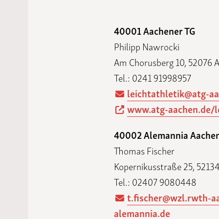
Laufveranst
2023
40001 Aachener TG
Philipp Nawrocki
Am Chorusberg 10, 52076 
Tel.: 0241 91998957
leichtathletik@atg-a
www.atg-aachen.de/le
40002 Alemannia Aache
Thomas Fischer
Kopernikusstraße 25, 5213
Tel.: 02407 9080448
t.fischer@wzl.rwth-a
alemannia.de