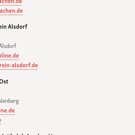
achen.de
achen.de
in Alsdorf
Alsdorf
line.de
rein-alsdorf.de
-Ost
alenberg
ine.de
e