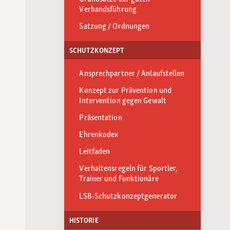
Verbandsführung
Satzung / Ordnungen
SCHUTZKONZEPT
Ansprechpartner / Anlaufstellen
Konzept zur Prävention und
Intervention gegen Gewalt
Präsentation
Ehrenkodex
Leitfaden
Verhaltensregeln für Sportler,
Trainer und Funktionäre
LSB-Schutzkonzeptgenerator
HISTORIE