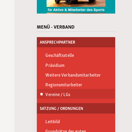
MENÜ - VERBAND
ANSPRECHPARTNER
Geschäftsstelle
Präsidium
Weitere Verbandsmitarbeiter
Regionsmitarbeiter
Vereine / LGs
SATZUNG / ORDNUNGEN
Leitbild
Grundsätze der guten