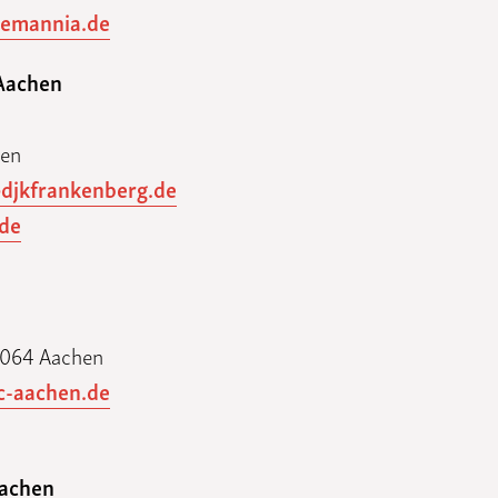
lemannia.de
Aachen
hen
@djkfrankenberg.de
de
52064 Aachen
-aachen.de
Aachen