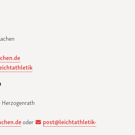
Funktionäre
altertagungen
LSB-
Schutzkonzeptgenerator
Aachen
achen.de
ichtathletik
n
4 Herzogenrath
achen.de
oder
post@leichtathletik-