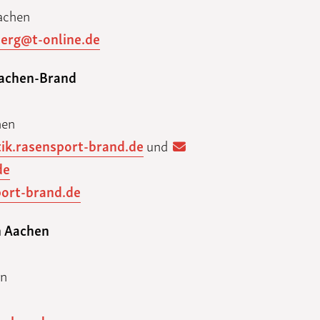
achen
erg@t-online.de
achen-Brand
hen
tik.rasensport-brand.de
und
de
port-brand.de
 Aachen
en