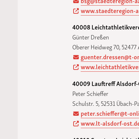
bsg@staedteregion-a
www.staedteregion-a
40008 Leichtathletikvere
Günter Dreßen
Oberer Heidweg 70, 52477 
guenter.dressen@t-on
www.leichtathletikve
40009 Lauftreff Alsdorf
Peter Schieffer
Schulstr. 5, 52531 Übach-P
peter.schieffer@t-onl
www.lt-alsdorf-ost.d