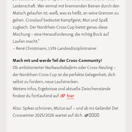
Leidenschaft. Wer einmal mit brennenden Beinen durch den
Matsch gelaufen ist, weiß, was es heißt, an seine Grenzen zu
gehen. Crosslauf bedeutet Kampfgeist, Mut und Spaß
zugleich. Der Nordrhein Cross Cup bietet genau diese
Mischung – eine Herausforderung, die richtig Bock auf
Laufen macht.“
– René Christmann, LVN-Landesdisziplintrainer
Mach mit und werde Teil der Cross-Community!
Ob ambitionierte
r Nachwuchsläufer
in oder Cross-Neuling –
der Nordrhein Cross Cup ist die perfekte Gelegenheit, dich
selbst zu fordern, neue Laufstrecken.
Weitere Infos, Ergebnisse und aktuelle Zwischenstände
findest du fortlaufend auf
hier
Also: Spikes schnüren, Mütze auf – und ab ins Gelände! Der
Crosswinter 2025/2026 wartet auf dich. 🌿🏃‍♀️🏃‍♂️