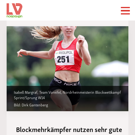
Isabell Margraf, Team Voreifel, Nordrheinmeisterin Blockwettkampf
Sprint/Sprung W14
Bild: Dirk Gantenberg
Blockmehrkämpfer nutzen sehr gute