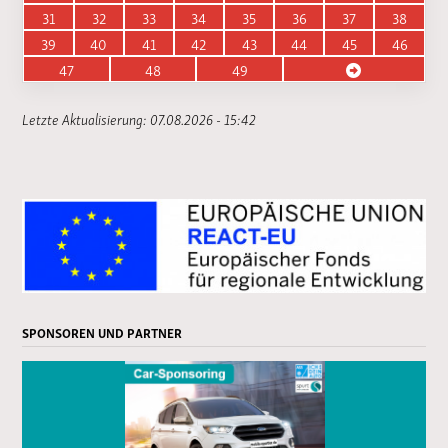
31
32
33
34
35
36
37
38
39
40
41
42
43
44
45
46
47
48
49
Letzte Aktualisierung: 07.08.2026 - 15:42
SPONSOREN UND PARTNER