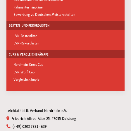
Rahmenterminpläne
Bewerbung zu Deutschen Meisterschaften
BESTEN- UND REKORDLISTEN
LVN-Bestenliste
LVN-Rekordlisten
CUPS & VERGLEICHSKÄMPFE
Nordrhein Cross Cup
LVN Wurf Cup
Vergleichskämpfe
Leichtathletik-Verband Nordrhein e.V.
Friedrich-Alfred-Allee 25, 47055 Duisburg
(+49) 0203 7381 - 639