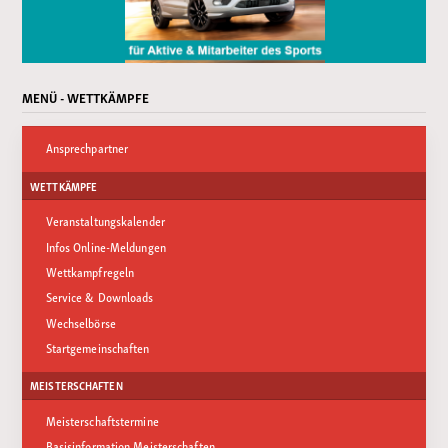
MENÜ - WETTKÄMPFE
Ansprechpartner
WETTKÄMPFE
Veranstaltungskalender
Infos Online-Meldungen
Wettkampfregeln
Service & Downloads
Wechselbörse
Startgemeinschaften
MEISTERSCHAFTEN
Meisterschaftstermine
Basisinformation Meisterschaften