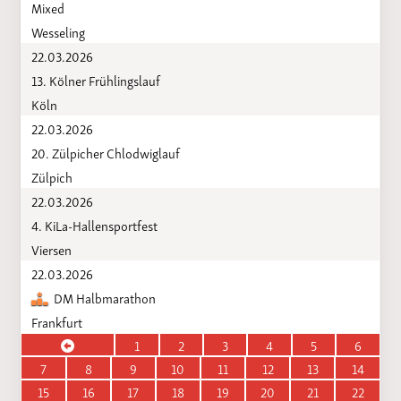
Mixed
Wesseling
22.03.2026
13. Kölner Frühlingslauf
Köln
22.03.2026
20. Zülpicher Chlodwiglauf
Zülpich
22.03.2026
4. KiLa-Hallensportfest
Viersen
22.03.2026
DM Halbmarathon
Frankfurt
1
2
3
4
5
6
7
8
9
10
11
12
13
14
15
16
17
18
19
20
21
22