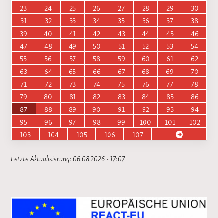
23
24
25
26
27
28
29
30
31
32
33
34
35
36
37
38
39
40
41
42
43
44
45
46
47
48
49
50
51
52
53
54
55
56
57
58
59
60
61
62
63
64
65
66
67
68
69
70
71
72
73
74
75
76
77
78
79
80
81
82
83
84
85
86
87
88
89
90
91
92
93
94
95
96
97
98
99
100
101
102
103
104
105
106
107
Letzte Aktualisierung: 06.08.2026 - 17:07