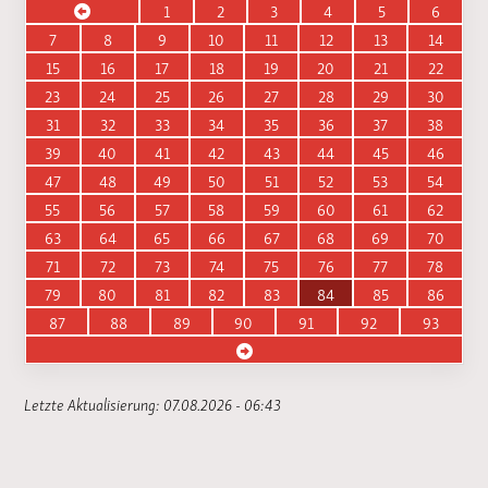
1
2
3
4
5
6
7
8
9
10
11
12
13
14
15
16
17
18
19
20
21
22
23
24
25
26
27
28
29
30
31
32
33
34
35
36
37
38
39
40
41
42
43
44
45
46
47
48
49
50
51
52
53
54
55
56
57
58
59
60
61
62
63
64
65
66
67
68
69
70
71
72
73
74
75
76
77
78
79
80
81
82
83
84
85
86
87
88
89
90
91
92
93
Letzte Aktualisierung: 07.08.2026 - 06:43