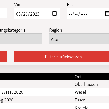
Funktionäre
Von
Bis
altertagungen
LSB-
Schutzkonzeptgenerator
ungskategorie
Region
Filter zurücksetzen
Ort
Oberhausen
k Wesel 2026
Wesel
ag 2026
Essen
Krefeld