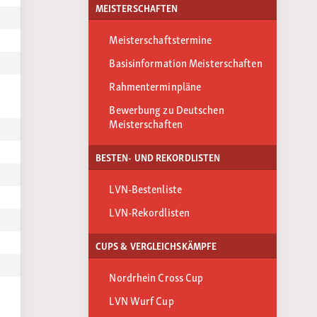
MEISTERSCHAFTEN
Meisterschaftstermine
Basisinformation Meisterschaften
Rahmenterminpläne
Bewerbung zu Deutschen
Meisterschaften
BESTEN- UND REKORDLISTEN
LVN-Bestenliste
LVN-Rekordlisten
CUPS & VERGLEICHSKÄMPFE
Nordrhein Cross Cup
LVN Wurf Cup