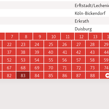
Erftstadt/Lecheni
Köln-Bickendorf
Erkrath
Duisburg
7
8
9
10
11
12
13
22
23
24
25
26
27
28
29
37
38
39
40
41
42
43
44
52
53
54
55
56
57
58
59
67
68
69
70
71
72
73
74
82
83
84
85
86
87
88