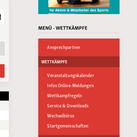
MENÜ - WETTKÄMPFE
Ansprechpartner
WETTKÄMPFE
Veranstaltungskalender
Infos Online-Meldungen
Wettkampfregeln
Service & Downloads
Wechselbörse
Startgemeinschaften