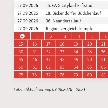
27.09.2026
15. GVG Citylauf Erftstadt
27.09.2026
18. Bickendorfer Büdchenlauf
27.09.2026
36. Neandertallauf
27.09.2026
Regionsvergleichskämpfe
1
2
3
4
5
6
15
16
17
18
19
20
21
30
31
32
33
34
35
36
45
46
47
48
49
50
51
60
61
62
63
64
65
66
75
76
77
78
79
80
81
Letzte Aktualisierung: 09.08.2026 - 08:21