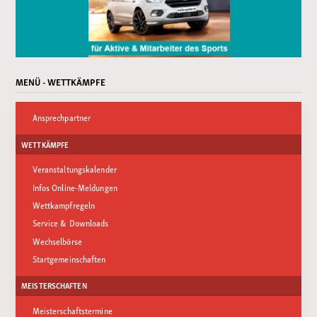
MENÜ - WETTKÄMPFE
Ansprechpartner
WETTKÄMPFE
Veranstaltungskalender
Infos Online-Meldungen
Wettkampfregeln
Service & Downloads
Wechselbörse
Startgemeinschaften
MEISTERSCHAFTEN
Meisterschaftstermine