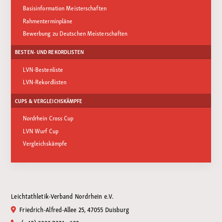
Basisinformation Meisterschaften
Rahmenterminpläne
Bewerbung zu Deutschen Meisterschaften
BESTEN- UND REKORDLISTEN
LVN-Bestenliste
LVN-Rekordlisten
CUPS & VERGLEICHSKÄMPFE
Nordrhein Cross Cup
LVN Wurf Cup
Vergleichskämpfe
Leichtathletik-Verband Nordrhein e.V.
Friedrich-Alfred-Allee 25, 47055 Duisburg