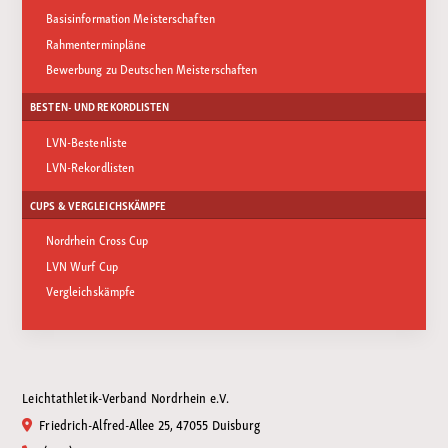
Basisinformation Meisterschaften
Rahmenterminpläne
Bewerbung zu Deutschen Meisterschaften
BESTEN- UND REKORDLISTEN
LVN-Bestenliste
LVN-Rekordlisten
CUPS & VERGLEICHSKÄMPFE
Nordrhein Cross Cup
LVN Wurf Cup
Vergleichskämpfe
Leichtathletik-Verband Nordrhein e.V.
Friedrich-Alfred-Allee 25, 47055 Duisburg