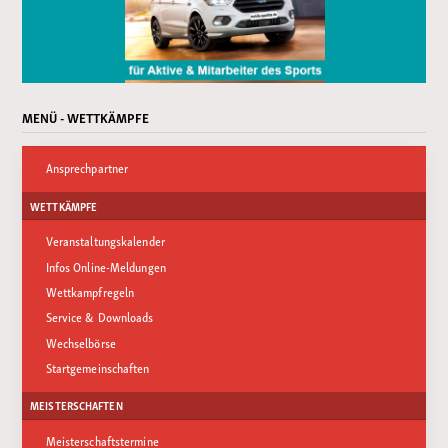
MENÜ - WETTKÄMPFE
Ansprechpartner
WETTKÄMPFE
Veranstaltungskalender
Infos Online-Meldungen
Wettkampfregeln
Service & Downloads
Wechselbörse
Startgemeinschaften
MEISTERSCHAFTEN
Meisterschaftstermine