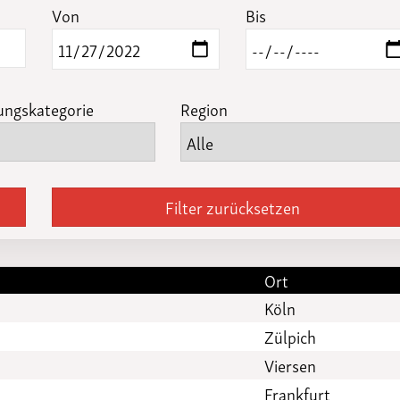
Funktionäre
Von
Bis
altertagungen
LSB-
Schutzkonzeptgenerator
ungskategorie
Region
Filter zurücksetzen
Ort
Köln
Zülpich
Viersen
Frankfurt