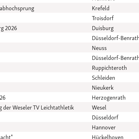
Stabhochsprung
Krefeld
Troisdorf
rg 2026
Duisburg
Düsseldorf-Benrat
Neuss
Düsseldorf-Benrat
Ruppichteroth
Schleiden
Nieukerk
026
Herzogenrath
 der Weseler TV Leichtathletik
Wesel
Düsseldorf
Hannover
acht"
Hückelhoven