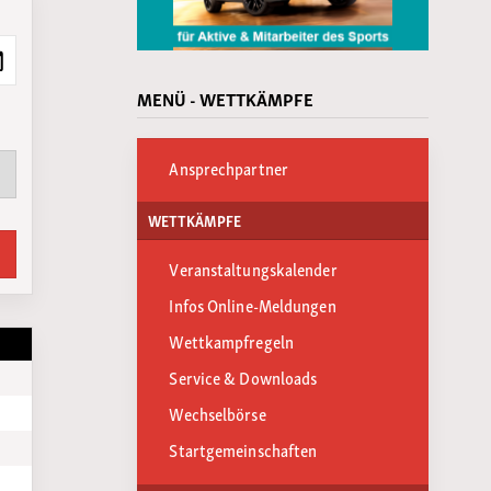
MENÜ - WETTKÄMPFE
Ansprechpartner
WETTKÄMPFE
Veranstaltungskalender
Infos Online-Meldungen
Wettkampfregeln
Service & Downloads
Wechselbörse
Startgemeinschaften