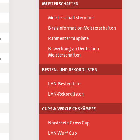
MEISTERSCHAFTEN
Meisterschaftstermine
Basisinformation Meisterschaften
h
Rahmenterminpläne
Bewerbung zu Deutschen
Meisterschaften
h
BESTEN- UND REKORDLISTEN
LVN-Bestenliste
LVN-Rekordlisten
CUPS & VERGLEICHSKÄMPFE
Nordrhein Cross Cup
LVN Wurf Cup