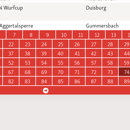
VN Wurfcup
Duisburg
Aggertalsperre
Gummersbach
7
8
9
10
11
12
13
22
23
24
25
26
27
28
29
37
38
39
40
41
42
43
44
52
53
54
55
56
57
58
59
67
68
69
70
71
72
73
74
82
83
84
85
86
87
88
89