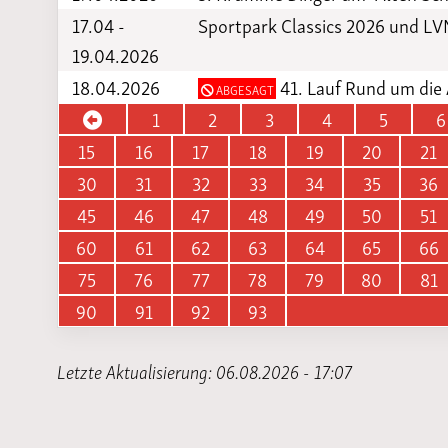
17.04 -
Sportpark Classics 2026 und L
19.04.2026
18.04.2026
41. Lauf Rund um die 
ABGESAGT
1
2
3
4
5
6
15
16
17
18
19
20
21
30
31
32
33
34
35
36
45
46
47
48
49
50
51
60
61
62
63
64
65
66
75
76
77
78
79
80
81
90
91
92
93
Letzte Aktualisierung: 06.08.2026 - 17:07