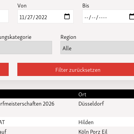
Funktionäre
Von
Bis
altertagungen
LSB-
Schutzkonzeptgenerator
ungskategorie
Region
Filter zurücksetzen
Ort
rfmeisterschaften 2026
Düsseldorf
 AT
Hilden
auf
Köln Porz Eil