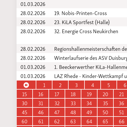
01.03.2026
28.02.2026
19. Nobis-Printen-Cross
28.02.2026
23. KiLA Sportfest (Halle)
28.02.2026
32. Energie Cross Neukirchen
28.02.2026
Regionshallenmeisterschaften de
28.02.2026
Winterlaufserie des ASV Duisbur
01.03.2026
1. Beeckerwerther KiLa-Hallen
01.03.2026
LAZ Rhede - Kinder-Wettkampf u
1
2
3
4
5
6
15
16
17
18
19
20
21
30
31
32
33
34
35
36
45
46
47
48
49
50
51
60
61
62
63
64
65
66