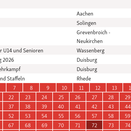
Aachen
Solingen
Grevenbroich -
Neukirchen
r U14 und Senioren
Wassenberg
g 2026
Duisburg
mehrkampf
Duisburg
nd Staffeln
Rhede
7
8
9
10
11
12
13
22
23
24
25
26
27
28
29
37
38
39
40
41
42
43
44
52
53
54
55
56
57
58
59
67
68
69
70
71
72
73
74