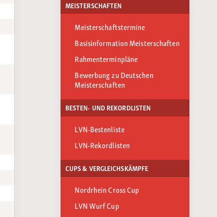
MEISTERSCHAFTEN
Meisterschaftstermine
Basisinformation Meisterschaften
Rahmenterminpläne
Bewerbung zu Deutschen
Meisterschaften
BESTEN- UND REKORDLISTEN
LVN-Bestenliste
LVN-Rekordlisten
CUPS & VERGLEICHSKÄMPFE
Nordrhein Cross Cup
LVN Wurf Cup