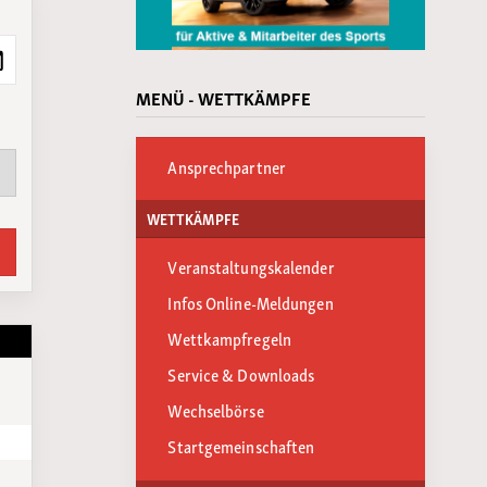
MENÜ - WETTKÄMPFE
Ansprechpartner
WETTKÄMPFE
Veranstaltungskalender
Infos Online-Meldungen
Wettkampfregeln
Service & Downloads
Wechselbörse
Startgemeinschaften