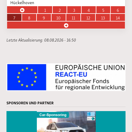
Hückelhoven
1
2
3
4
5
6
7
8
9
10
11
12
13
14
Letzte Aktualisierung: 08.08.2026 - 16:50
SPONSOREN UND PARTNER