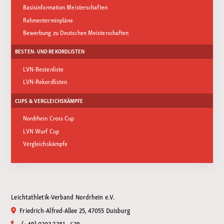
Basisinformation Meisterschaften
Rahmenterminpläne
Bewerbung zu Deutschen Meisterschaften
BESTEN- UND REKORDLISTEN
LVN-Bestenliste
LVN-Rekordlisten
CUPS & VERGLEICHSKÄMPFE
Nordrhein Cross Cup
LVN Wurf Cup
Vergleichskämpfe
Leichtathletik-Verband Nordrhein e.V.
Friedrich-Alfred-Allee 25, 47055 Duisburg
(+49) 0203 7381 - 639