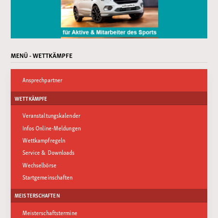
MENÜ - WETTKÄMPFE
Ansprechpartner
WETTKÄMPFE
Veranstaltungskalender
Infos Online-Meldungen
Wettkampfregeln
Service & Downloads
Wechselbörse
Startgemeinschaften
MEISTERSCHAFTEN
Meisterschaftstermine