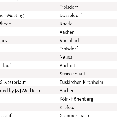
Troisdorf
oor-Meeting
Düsseldorf
Rhede
Rhede
Aachen
park
Rheinbach
Troisdorf
Neuss
erlauf
Bocholt
Strassenlauf
Silvesterlauf
Euskirchen Kirchheim
ented by J&J MedTech
Aachen
Köln-Höhenberg
Krefeld
sslauf
Gummersbach