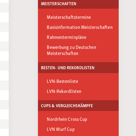
MEISTERSCHAFTEN
Meisterschaftstermine
Basisinformation Meisterschaften
Rahmenterminpläne
Bewerbung zu Deutschen
Meisterschaften
BESTEN- UND REKORDLISTEN
LVN-Bestenliste
LVN-Rekordlisten
CUPS & VERGLEICHSKÄMPFE
Nordrhein Cross Cup
LVN Wurf Cup