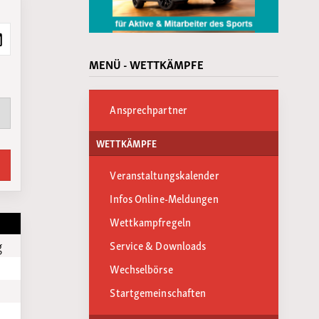
MENÜ - WETTKÄMPFE
Ansprechpartner
WETTKÄMPFE
Veranstaltungskalender
Infos Online-Meldungen
Wettkampfregeln
g
Service & Downloads
Wechselbörse
Startgemeinschaften