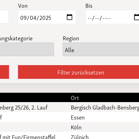
Funktionäre
Von
Bis
altertagungen
LSB-
Schutzkonzeptgenerator
ungskategorie
Region
Filter zurücksetzen
Ort
nberg 25/26, 2. Lauf
Bergisch Gladbach-Bensber
f
Essen
Köln
f mit Fun/Firmenstaffel
Zülpich