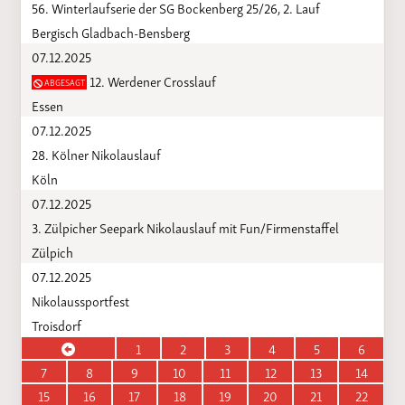
56. Winterlaufserie der SG Bockenberg 25/26, 2. Lauf
Bergisch Gladbach-Bensberg
07.12.2025
12. Werdener Crosslauf
ABGESAGT
Essen
07.12.2025
28. Kölner Nikolauslauf
Köln
07.12.2025
3. Zülpicher Seepark Nikolauslauf mit Fun/Firmenstaffel
Zülpich
07.12.2025
Nikolaussportfest
Troisdorf
1
2
3
4
5
6
7
8
9
10
11
12
13
14
15
16
17
18
19
20
21
22