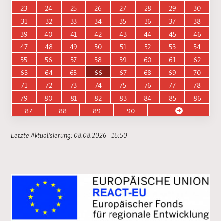
23
24
25
26
27
28
29
30
31
32
33
34
35
36
37
38
39
40
41
42
43
44
45
46
47
48
49
50
51
52
53
54
55
56
57
58
59
60
61
62
63
64
65
66
67
68
69
70
71
72
73
74
75
76
77
78
79
80
81
82
83
84
85
86
87
88
89
90
Letzte Aktualisierung: 08.08.2026 - 16:50