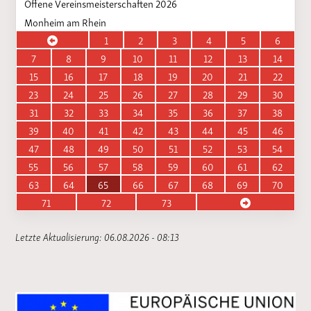
Offene Vereinsmeisterschaften 2026
Monheim am Rhein
1
2
3
4
5
6
7
8
9
10
11
12
13
14
15
16
17
18
19
20
21
22
23
24
25
26
27
28
29
30
31
32
33
34
35
36
37
38
39
40
41
42
43
44
45
46
47
48
49
50
51
52
53
54
55
56
57
58
59
60
61
62
63
64
65
66
67
68
69
70
71
72
73
Letzte Aktualisierung: 06.08.2026 - 08:13