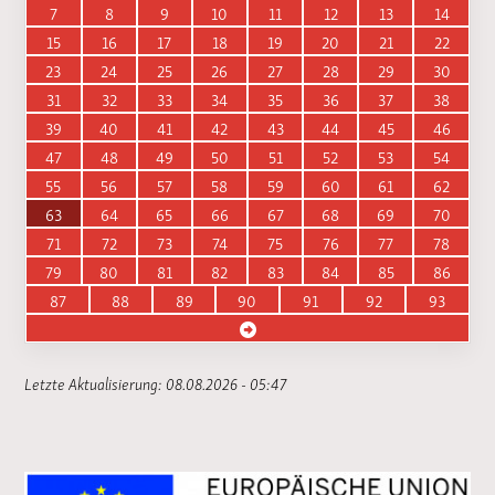
7
8
9
10
11
12
13
14
15
16
17
18
19
20
21
22
23
24
25
26
27
28
29
30
31
32
33
34
35
36
37
38
39
40
41
42
43
44
45
46
47
48
49
50
51
52
53
54
55
56
57
58
59
60
61
62
63
64
65
66
67
68
69
70
71
72
73
74
75
76
77
78
79
80
81
82
83
84
85
86
87
88
89
90
91
92
93
Letzte Aktualisierung: 08.08.2026 - 05:47